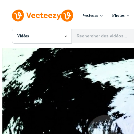
Vecteurs
Photos
Vidéos
Toutes Images
Photos
PNGs
PSDs
SVGs
Modèles
Vecteurs
Vidéos
Motion graphics
Images Éditoriales
Événements Éditoriaux