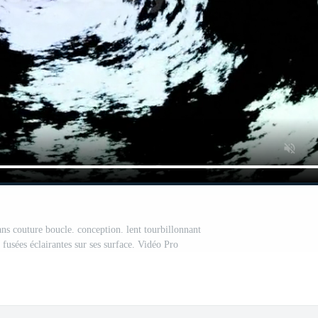
 sans couture boucle. conception. lent tourbillonnant
 fusées éclairantes sur ses surface. Vidéo Pro