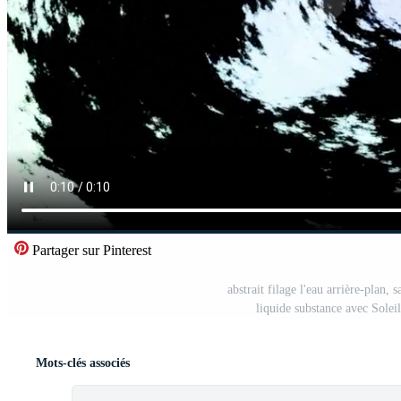
Partager sur Pinterest
abstrait filage l'eau arrière-plan,
liquide substance avec Soleil
Mots-clés associés