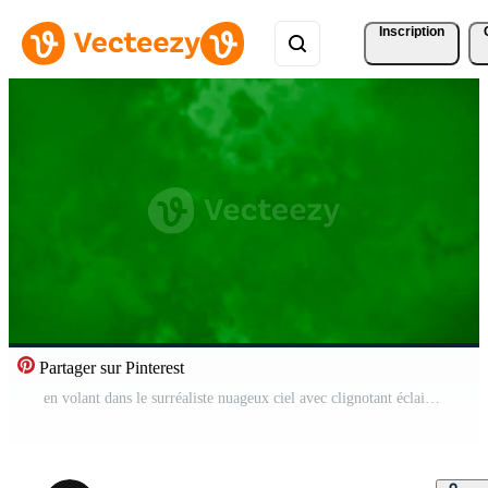
Inscription
Partager sur Pinterest
en volant dans le surréaliste nuageux ciel avec clignotant éclairs, sans couture boucle. mouvement. coloré en mouvement orage des nuages. Vidéo Pro