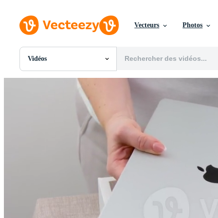
Vecteurs
Photos
Vidéos
Toutes Images
Photos
PNGs
PSDs
SVGs
Modèles
Vecteurs
Vidéos
Motion graphics
Images Éditoriales
Événements Éditoriaux