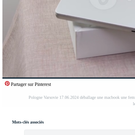
Partager sur Pinterest
Pologne Varsovie 17.06.2024 déballage une macbook une fem
l
Mots-clés associés