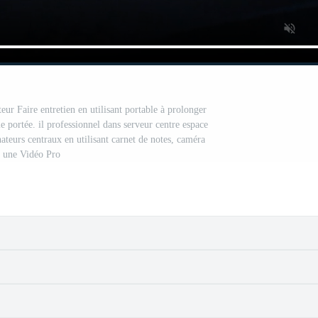
teur Faire entretien en utilisant portable à prolonger
 portée. il professionnel dans serveur centre espace
nateurs centraux en utilisant carnet de notes, caméra
une Vidéo Pro