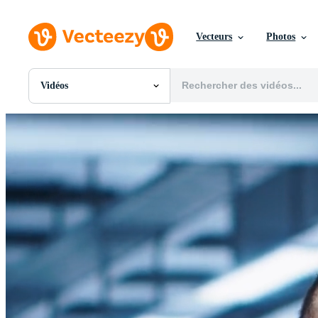
Vecteurs
Photos
Vidéos
Toutes Images
Photos
PNGs
PSDs
SVGs
Modèles
Vecteurs
Vidéos
Motion graphics
Images Éditoriales
Événements Éditoriaux