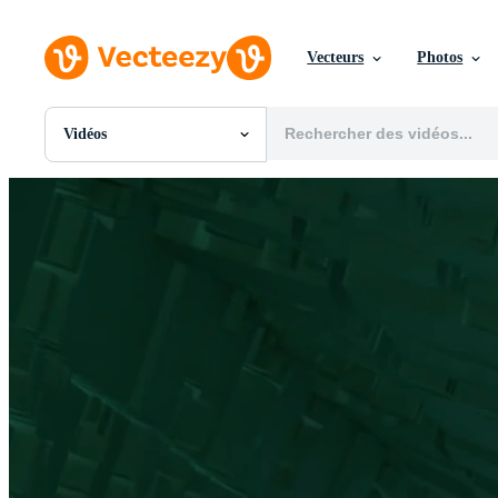
Vecteurs
Photos
Vidéos
Toutes Images
Photos
PNGs
PSDs
SVGs
Modèles
Vecteurs
Vidéos
Motion graphics
Images Éditoriales
Événements Éditoriaux