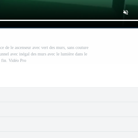
ce de le ascenseur avec vert des murs, sans couture
unnel avec inégal des murs avec le lumière dans le
fin. Vidéo Pro