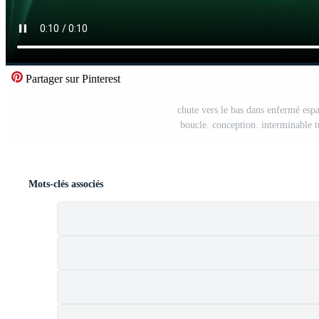
Partager sur Pinterest
chute vers le bas dans enfermé espa
boucle. conception. interminable t
Mots-clés associés