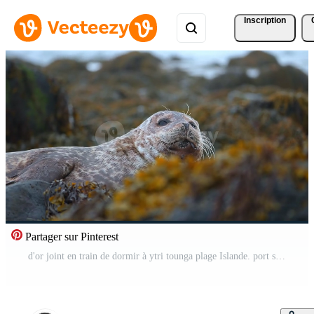
Inscription
Partager sur Pinterest
d'or joint en train de dormir à ytri tounga plage Islande. port scellés, occidental fjords, Islande. port scellés dans le des eaux de le skotur fjord près litlibaer, occidental fjords, Islande Vidéo Pro