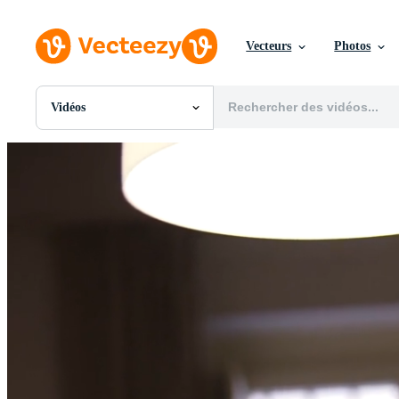
Vecteurs
Photos
Vidéos
Toutes Images
Photos
PNGs
PSDs
SVGs
Modèles
Vecteurs
Vidéos
Motion graphics
Images Éditoriales
Événements Éditoriaux