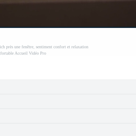
 près une fenêtre, sentiment confort et relaxation
nfortable Accueil Vidéo Pro