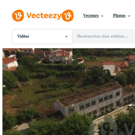
Vecteurs
Photos
Vidéos
Toutes Images
Photos
PNGs
PSDs
SVGs
Modèles
Vecteurs
Vidéos
Motion graphics
Images Éditoriales
Événements Éditoriaux