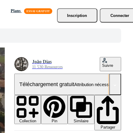
Plans
Inscription
Connecter
João Dias
Suivre
11 530 Ressources
Téléchargement gratuit
Attribution nécessaire
Collection
Similaire
Pin
Partager