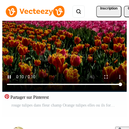
Inscription
Partager sur Pinterest
rouge tulipes dans fleur champ Orange tulipes elles ou ils forme une genre de printemps épanouissement vivace herbacé bulbifère géophytes ayant ampoules comme espace de rangement organes le fleurs sont d'habitude grand voyant et vivement Vidéo Pro