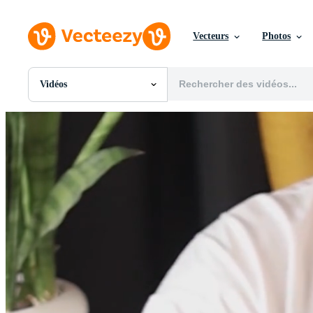
Vecteurs
Photos
Vidéos
Toutes Images
Photos
PNGs
PSDs
SVGs
Modèles
Vecteurs
Vidéos
Motion graphics
Images Éditoriales
Événements Éditoriaux