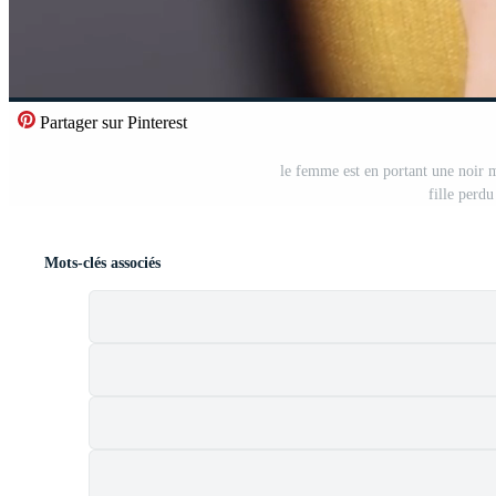
Partager sur Pinterest
le femme est en portant une noir ma
fille perdu
Mots-clés associés