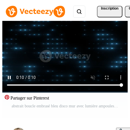
Inscription
Partager sur Pinterest
abstrait boucle embrasé bleu disco mur avec lumière ampoules abstrait Contexte Vidéo Gratuite