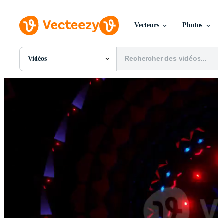
Vecteurs
Photos
Vidéos
Toutes Images
Photos
PNGs
PSDs
SVGs
Modèles
Vecteurs
Vidéos
Motion graphics
Images Éditoriales
Événements Éditoriaux