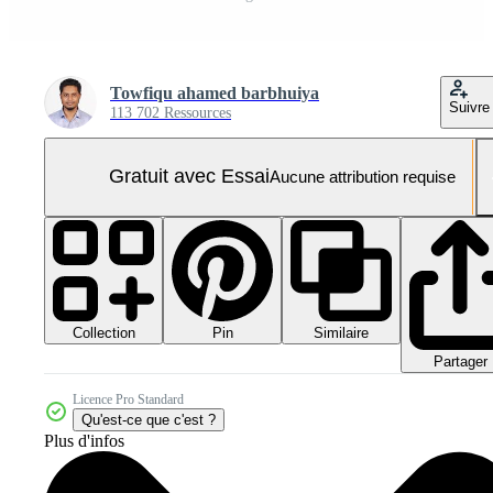
Towfiqu ahamed barbhuiya
Suivre
113 702 Ressources
Gratuit avec Essai
Aucune attribution requise
Collection
Similaire
Pin
Partager
Licence Pro Standard
Qu'est-ce que c'est ?
Plus d'infos