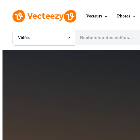
Vecteurs
Photos
Vidéos
Toutes Images
Photos
PNGs
PSDs
SVGs
Modèles
Vecteurs
Vidéos
Motion graphics
Images Éditoriales
Événements Éditoriaux