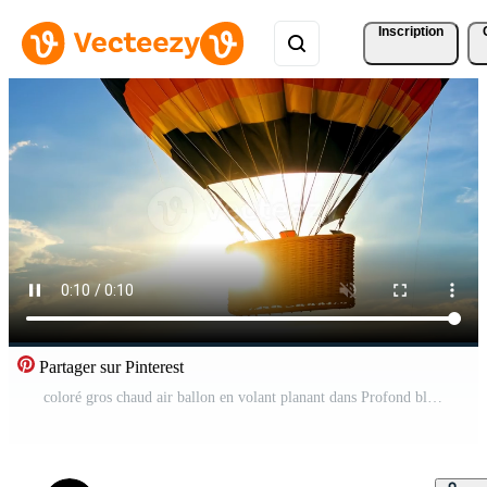
Inscription
Partager sur Pinterest
coloré gros chaud air ballon en volant planant dans Profond bleu ciel en voyageant tourisme vues des nuages Soleil midi journée été après midi amusement vacances Activités loisir temps la nature aventure Vidéo Gratuite