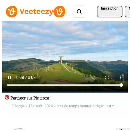
Inscription
Partager sur Pinterest
Géorgie - 13e août, 2024 - laps de temps monter didgori, est partie de le trialeti gamme, moindre Caucase. historique site célèbre la victoire a gagné par le géorgien Roi David iv plus de le seldjoukide armées Vidéo Pro