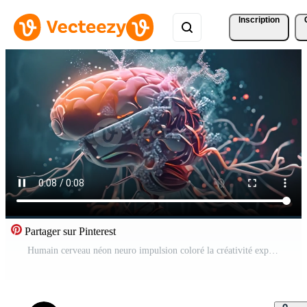
Inscription
Partager sur Pinterest
Humain cerveau néon neuro impulsion coloré la créativité explosion Créatif éclaboussure Nouveau des idées des plans motivation idée de génie éducation concept émotif intelligence pleine conscience esprits science Vidéo Gratuite