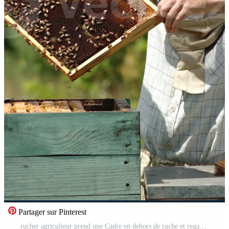
Partager sur Pinterest
rucher agriculteur prend une Cadre en dehors de ruche et regards à il soigneusement. foncé Cadre avec à moitié scellé mon chéri cellules dans homme mains. la nature toile de fond sur ensoleillé journée. verticale Vidéo Gratuite