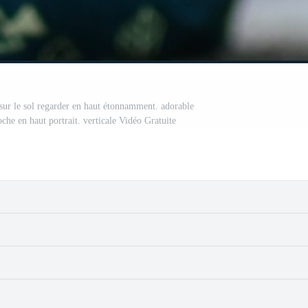
ur le sol regarder en haut étonnamment. adorable
che en haut portrait. verticale Vidéo Gratuite