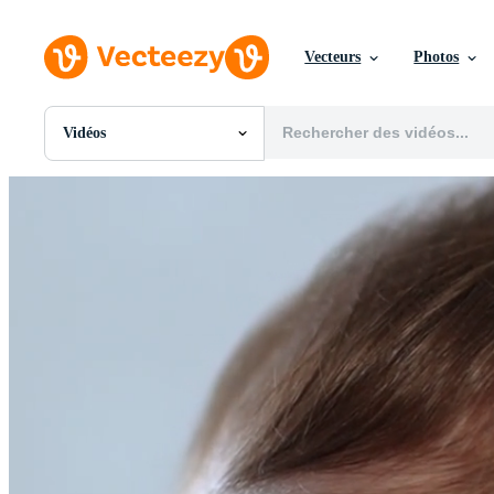
Vecteurs
Photos
Vidéos
Toutes Images
Photos
PNGs
PSDs
SVGs
Modèles
Vecteurs
Vidéos
Motion graphics
Images Éditoriales
Événements Éditoriaux