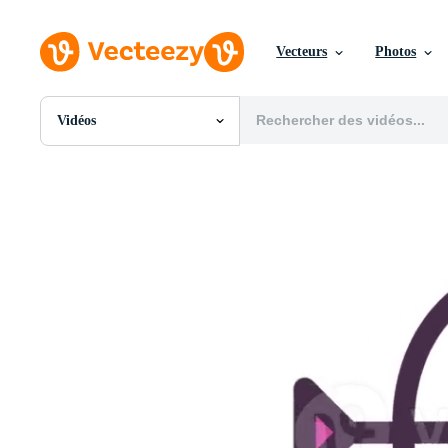
Vecteurs
Photos
Vidéos
Toutes Images
Photos
PNGs
PSDs
SVGs
Modèles
Vecteurs
Vidéos
Motion graphics
Images Éditoriales
Événements Éditoriaux