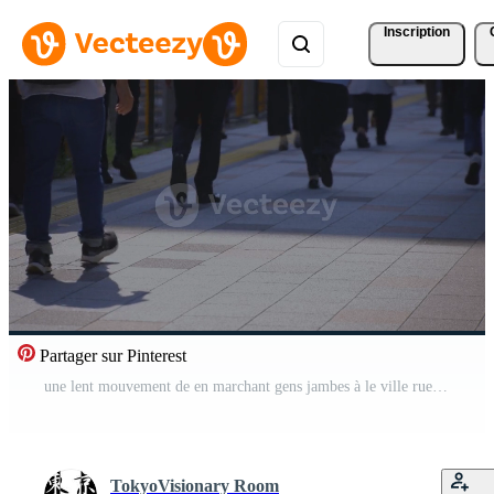
Inscription
Partager sur Pinterest
une lent mouvement de en marchant gens jambes à le ville rue dans été téléobjectif coup Vidéo Pro
TokyoVisionary Room