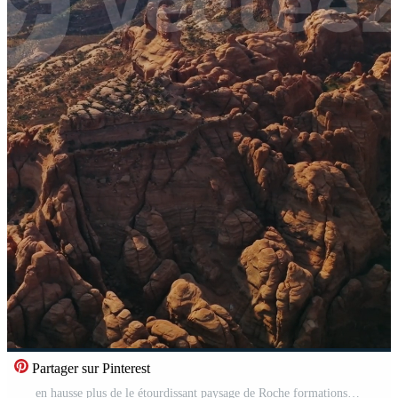
Partager sur Pinterest
en hausse plus de le étourdissant paysage de Roche formations dans Utah, Etats-Unis. ensoleillé panorama de magnifique canyons en dessous de bleu ciels. Haut voir. verticale Vidéo Pro