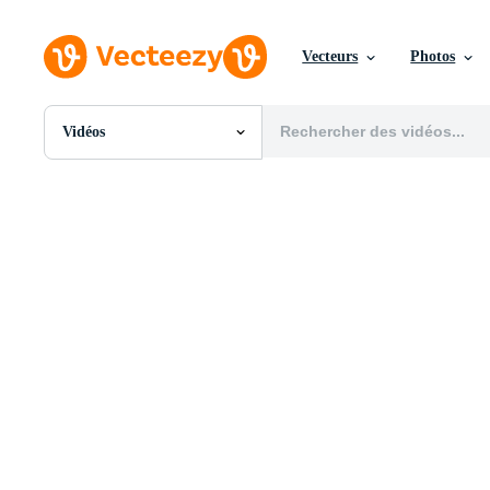
Vecteurs
Photos
Vidéos
Toutes Images
Photos
PNGs
PSDs
SVGs
Modèles
Vecteurs
Vidéos
Motion graphics
Images Éditoriales
Événements Éditoriaux