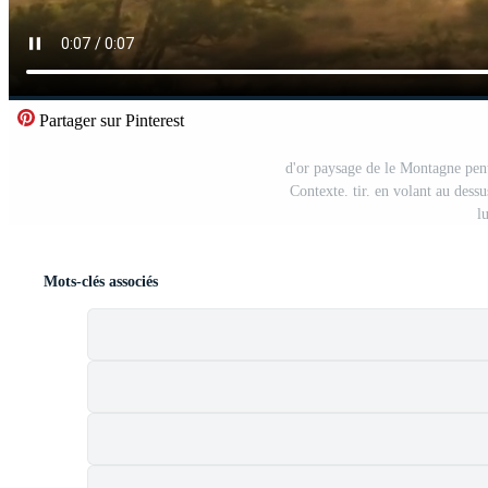
Partager sur Pinterest
d'or paysage de le Montagne pente
Contexte. tir. en volant au dessu
l
Mots-clés associés