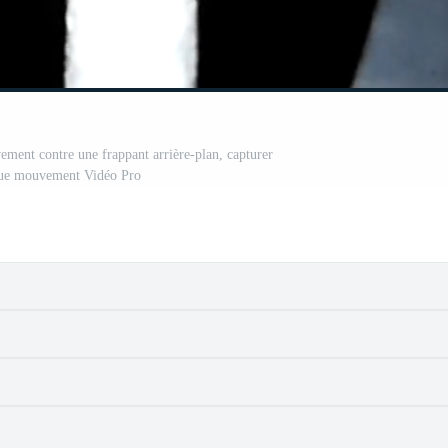
ement contre une frappant arrière-plan, capturer
ue mouvement Vidéo Pro