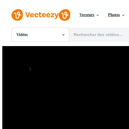
Vecteurs
Photos
Vidéos
Toutes Images
Photos
PNGs
PSDs
SVGs
Modèles
Vecteurs
Vidéos
Motion graphics
Images Éditoriales
Événements Éditoriaux