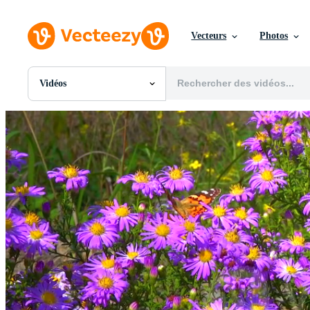
Vecteurs
Photos
Vidéos
Toutes Images
Photos
PNGs
PSDs
SVGs
Modèles
Vecteurs
Vidéos
Motion graphics
Images Éditoriales
Événements Éditoriaux