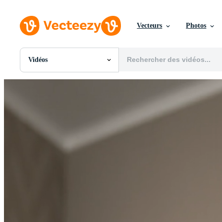
Vecteurs
Photos
Vidéos
Toutes Images
Photos
PNGs
PSDs
SVGs
Modèles
Vecteurs
Vidéos
Motion graphics
Images Éditoriales
Événements Éditoriaux