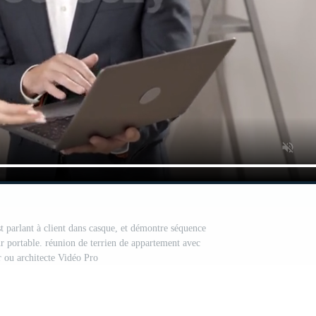
t parlant à client dans casque, et démontre séquence
ur portable. réunion de terrien de appartement avec
r ou architecte Vidéo Pro