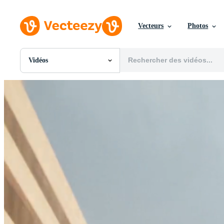
Vecteurs
Photos
Vidéos
Toutes Images
Photos
PNGs
PSDs
SVGs
Modèles
Vecteurs
Vidéos
Motion graphics
Images Éditoriales
Événements Éditoriaux