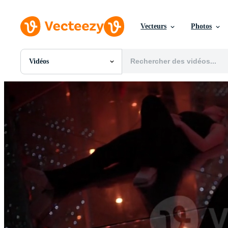
Vecteurs
Photos
Vidéos
Toutes Images
Photos
PNGs
PSDs
SVGs
Modèles
Vecteurs
Vidéos
Motion graphics
Images Éditoriales
Événements Éditoriaux