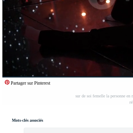
Partager sur Pinterest
sur de soi femelle la personne en 
ré
Mots-clés associés