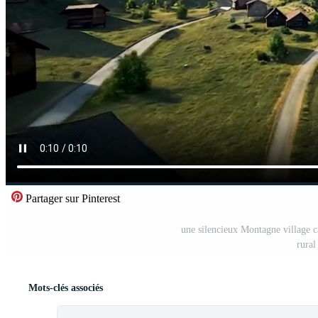
Partager sur Pinterest
une silencieux Montagne village ca
rural
Mots-clés associés