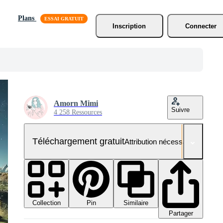
Plans
Inscription
Connecter
Amorn Mimi
Suivre
4 258 Ressources
Téléchargement gratuit
Attribution nécessaire
Collection
Similaire
Pin
Partager