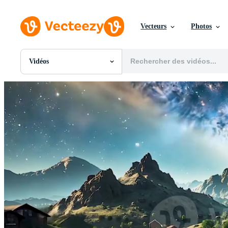
Vecteurs
Photos
Vidéos
Toutes Images
Photos
PNGs
PSDs
SVGs
Modèles
Vecteurs
Vidéos
Motion graphics
Images Éditoriales
Événements Éditoriaux