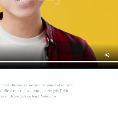
foncé cheveux est souriant largement et en riant,
anelle chemise plus de une lumière gris T-shirt,
ibrant Jaune toile de fond. Vidéo Pro