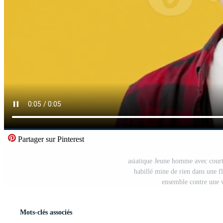
Partager sur Pinterest
asiatique Jeune homme avec court 
habillé mine de rien dans une fl
ensemble contre une v
Mots-clés associés