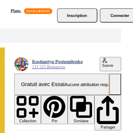
Plans
Inscription
Connecter
Kostiantyn Postumitenko
Suivre
133 525 Ressources
Gratuit avec Essai
Aucune attribution requise
Collection
Similaire
Pin
Partager