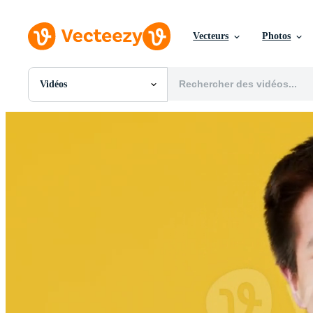
Vecteurs
Photos
Vidéos
Toutes Images
Photos
PNGs
PSDs
SVGs
Modèles
Vecteurs
Vidéos
Motion graphics
Images Éditoriales
Événements Éditoriaux