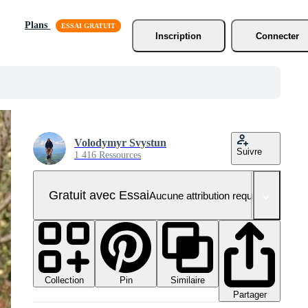
Plans
Inscription
Connecter
Volodymyr Svystun
Suivre
1 416 Ressources
Gratuit avec Essai
Aucune attribution requise
Collection
Similaire
Pin
Partager