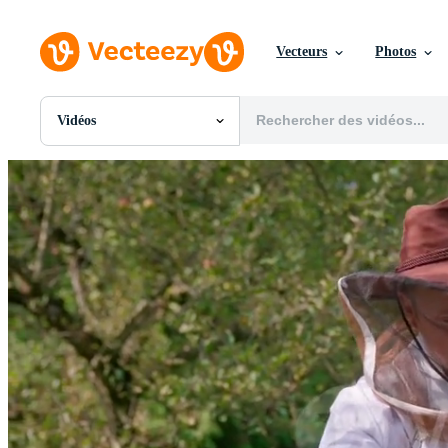
Vecteurs
Photos
Vidéos
Toutes Images
Photos
PNGs
PSDs
SVGs
Modèles
Vecteurs
Vidéos
Motion graphics
Images Éditoriales
Événements Éditoriaux