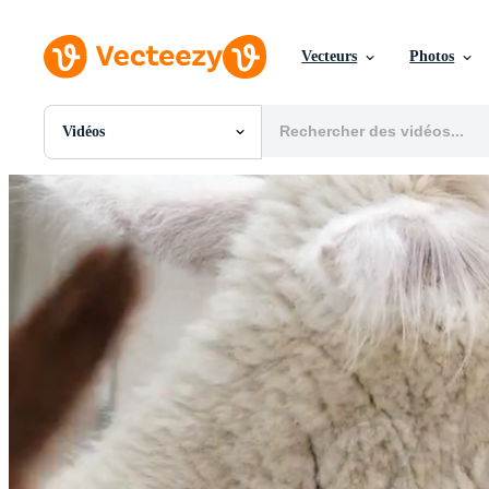
Vecteurs
Photos
Vidéos
Toutes Images
Photos
PNGs
PSDs
SVGs
Modèles
Vecteurs
Vidéos
Motion graphics
Images Éditoriales
Événements Éditoriaux