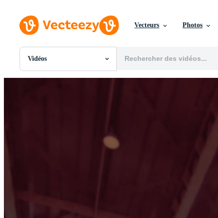
Vecteurs
Photos
Vidéos
Toutes Images
Photos
PNGs
PSDs
SVGs
Modèles
Vecteurs
Vidéos
Motion graphics
Images Éditoriales
Événements Éditoriaux