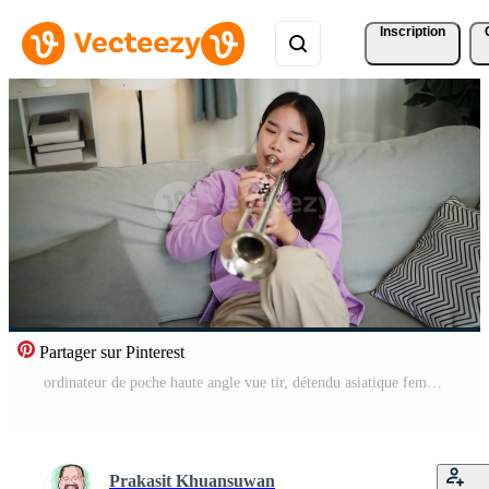
Inscription
Partager sur Pinterest
ordinateur de poche haute angle vue tir, détendu asiatique femme séance sur une canapé profiter en jouant le trompette dans une confortable pièce à maison. entraine toi et dévouement à préféré musical instrument. Vidéo Pro
Prakasit Khuansuwan