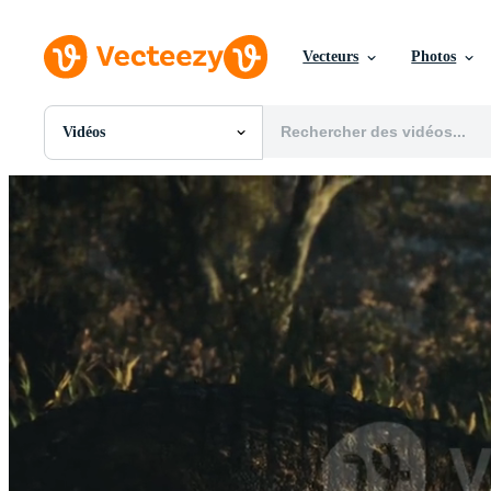
Vecteurs
Photos
Vidéos
Toutes Images
Photos
PNGs
PSDs
SVGs
Modèles
Vecteurs
Vidéos
Motion graphics
Images Éditoriales
Événements Éditoriaux