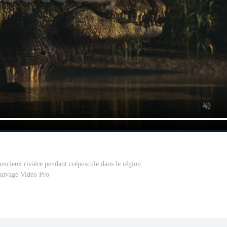
lencieux rivière pendant crépuscule dans le région
auvage Vidéo Pro