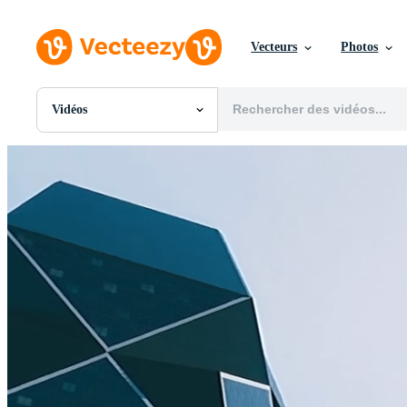
Vecteurs
Photos
Vidéos
Toutes Images
Photos
PNGs
PSDs
SVGs
Modèles
Vecteurs
Vidéos
Motion graphics
Images Éditoriales
Événements Éditoriaux