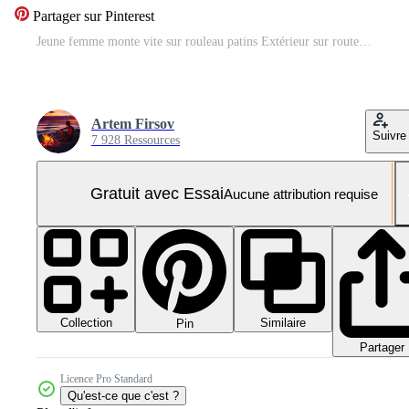
Partager sur Pinterest
Jeune femme monte vite sur rouleau patins Extérieur sur route. verticale écran Vidéo Pro
Artem Firsov
Suivre
7 928 Ressources
Gratuit avec Essai
Aucune attribution requise
Collection
Similaire
Pin
Partager
Licence Pro Standard
Qu'est-ce que c'est ?