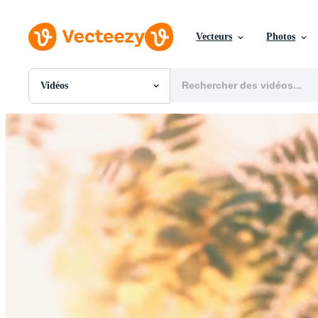
Vecteurs
Photos
Vidéos
Toutes Images
Photos
PNGs
PSDs
SVGs
Modèles
Vecteurs
Vidéos
Motion graphics
Images Éditoriales
Événements Éditoriaux