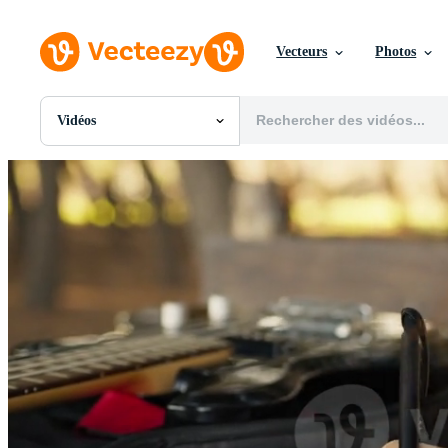
Vecteurs
Photos
Vidéos
Toutes Images
Photos
PNGs
PSDs
SVGs
Modèles
Vecteurs
Vidéos
Motion graphics
Images Éditoriales
Événements Éditoriaux