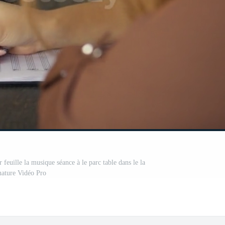
 feuille la musique séance à le parc table dans le la
nature Vidéo Pro