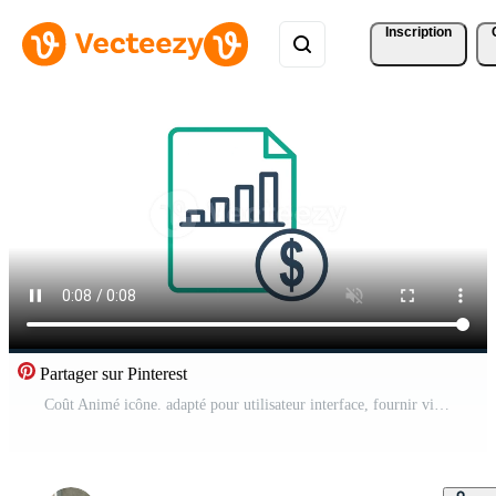
Inscription
Partager sur Pinterest
Coût Animé icône. adapté pour utilisateur interface, fournir visuel retour, etc. Animé icône en relation à achat la gestion Vidéo Gratuite