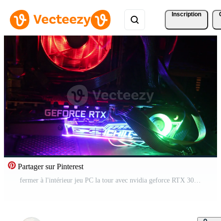
Inscription
Partager sur Pinterest
fermer à l'intérieur jeu PC la tour avec nvidia geforce RTX 3080 graphique carte. clignotant coloré rétroéclairages de tournant carte refroidissement évents. Matériel pour ordinateur Jeux. Odessa, Ukraine, 12 13 2020