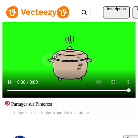
Inscription
Partager sur Pinterest
Animé 3d riz cuisinier icône Vidéo Gratuite