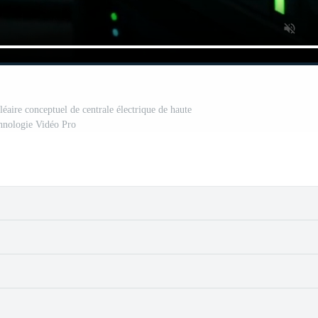
éaire conceptuel de centrale électrique de haute
hnologie Vidéo Pro