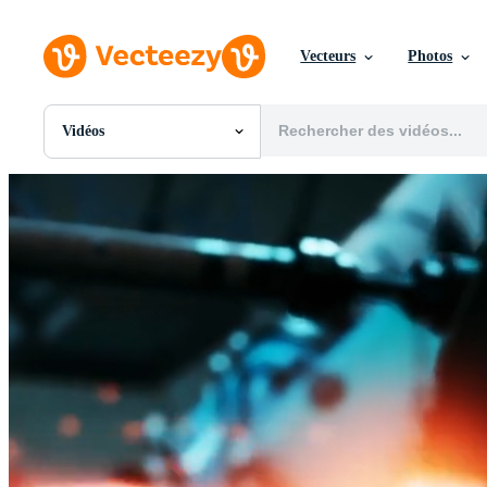
Vecteurs
Photos
Vidéos
Toutes Images
Photos
PNGs
PSDs
SVGs
Modèles
Vecteurs
Vidéos
Motion graphics
Images Éditoriales
Événements Éditoriaux