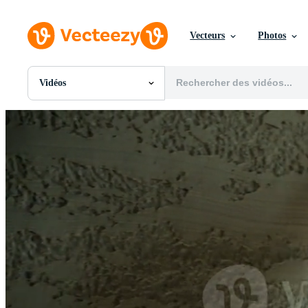
Vecteurs
Photos
Vidéos
Toutes Images
Photos
PNGs
PSDs
SVGs
Modèles
Vecteurs
Vidéos
Motion graphics
Images Éditoriales
Événements Éditoriaux