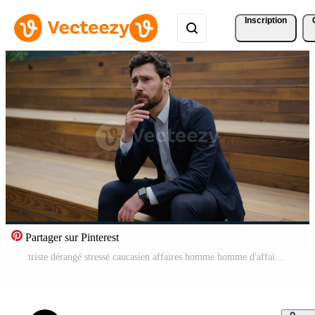
Inscription
Partager sur Pinterest
triste dérangé stressé caucasien affaires homme homme d'affaire faillite mis à la porte perdu emploi crise adulte gars déprimé Masculin dans ville chômage fatigué épuisé anxieux pense santé problème difficulté souffrir en plein air Vidéo Pro