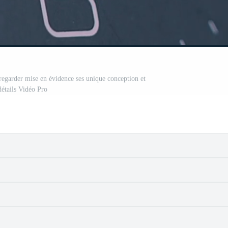
regarder mise en évidence ses unique conception et
détails Vidéo Pro