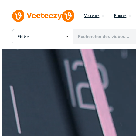
Vecteurs
Photos
Vidéos
Toutes Images
Photos
PNGs
PSDs
SVGs
Modèles
Vecteurs
Vidéos
Motion graphics
Images Éditoriales
Événements Éditoriaux