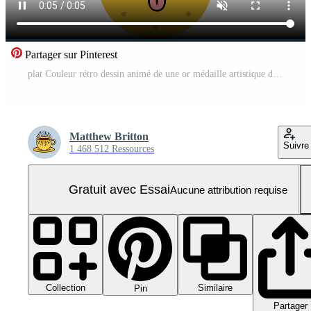
Partager sur Pinterest
plat Couleur rétro dessin animé de une or médaille artistique dessin Vidéo Pro
Matthew Britton
Suivre
1 468 512 Ressources
Gratuit avec Essai
Aucune attribution requise
Collection
Similaire
Pin
Partager