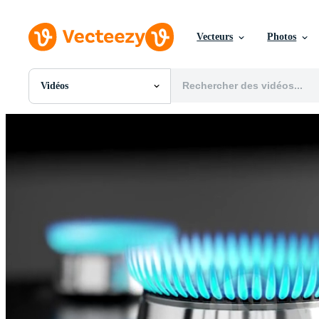
Vecteurs
Photos
Vidéos
Toutes Images
Photos
PNGs
PSDs
SVGs
Modèles
Vecteurs
Vidéos
Motion graphics
Images Éditoriales
Événements Éditoriaux