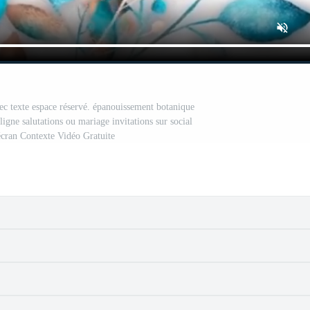
vec texte espace réservé. épanouissement botanique
 ligne salutations ou mariage invitations sur social
écran Contexte Vidéo Gratuite