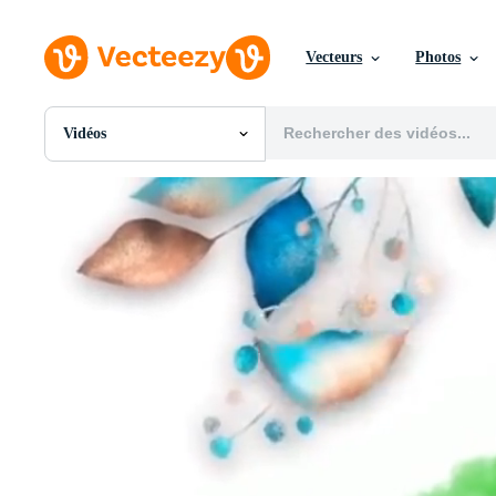
Vecteurs
Photos
Vidéos
Toutes Images
Photos
PNGs
PSDs
SVGs
Modèles
Vecteurs
Vidéos
Motion graphics
Images Éditoriales
Événements Éditoriaux