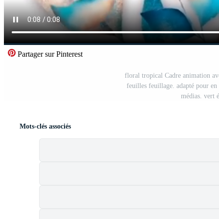
Partager sur Pinterest
floral tropical Cadre animation a
feuilles feuillage. adapté pour en
médias. vert 
Mots-clés associés